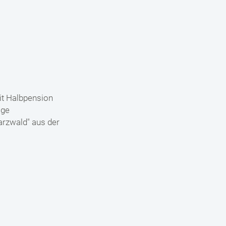
t Halbpension
age
arzwald" aus der