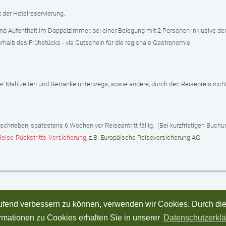
t der Hotelreservierung.
und Aufenthalt im Doppelzimmer, bei einer Belegung mit 2 Personen inklusive de
rhalb des Frühstücks - via Gutschein für die regionale Gastronomie.
oder Mahlzeiten und Getränke unterwegs, sowie andere, durch den Reisepreis nic
hrieben, spätestens 6 Wochen vor Reiseantritt fällig. (Bei kurzfristigen Buchu
Reise-Rückstritts-Versicherung
, z.B.
Europäische Reiseversicherung AG
laufend verbessern zu können, verwenden wir Cookies. Durch di
mationen zu Cookies erhalten Sie in unserer
Datenschutzerkl