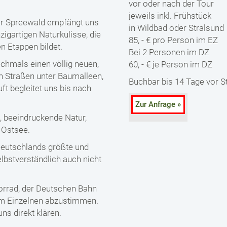
vor oder nach der Tour
jeweils inkl. Frühstück
Der Spreewald empfängt uns
in Wildbad oder Stralsund
igartigen Naturkulisse, die
85, - € pro Person im EZ
n Etappen bildet.
Bei 2 Personen im DZ
chmals einen völlig neuen,
60, - € je Person im DZ
n Straßen unter Baumalleen,
Buchbar bis 14 Tage vor St
ft begleitet uns bis nach
Zur Anfrage »
, beeindruckende Natur,
 Ostsee.
Deutschlands größte und
elbstverständlich auch nicht
orrad, der Deutschen Bahn
 im Einzelnen abzustimmen.
ns direkt klären.