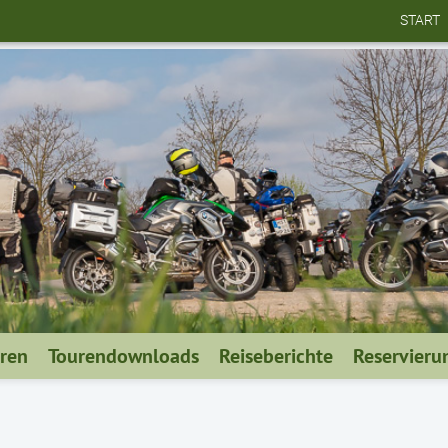
START
uren
Tourendownloads
Reiseberichte
Reservieru