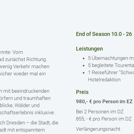
End of Season 10.0 - 26
Leistungen
önnte: Vom
5 Übernachtungen mi
ad zunächst Richtung
5 begleitete Tourent
d wenig Verkehr machen
1 Reiseführer "Schw
sicher wieder mal ein
Hotelredaktion
en mit beeindruckenden
Preis
Dörfern und traumhaften
980,- € pro Person im EZ
blicke, Wälder und
Bei 2 Personen im DZ
haftserlebnis inklusive.
855, - € pro Person im DZ
ch Dresden – die Stadt, die
Verlängerungsnacht
tadt mit entspanntem