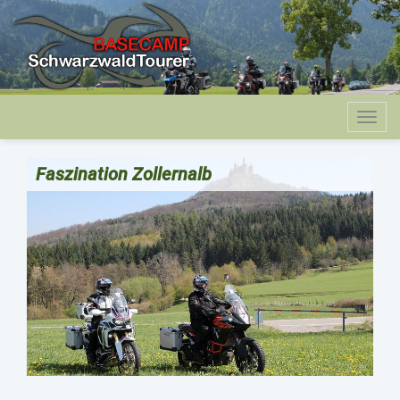
Togg
navig
Faszination Zollernalb